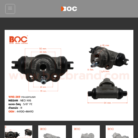
Skip
to
content
Add to
wishlist