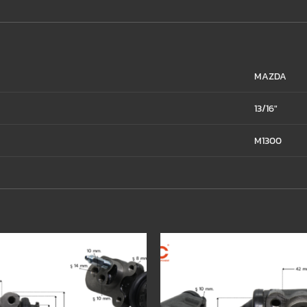
MAZDA
13/16"
M1300
Add to
wishlist