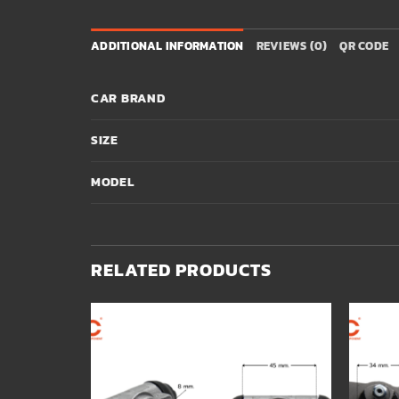
ADDITIONAL INFORMATION
REVIEWS (0)
QR CODE
CAR BRAND
SIZE
MODEL
RELATED PRODUCTS
Add to
Add to
wishlist
wishlist