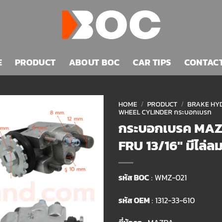
E
PRODUCT
ABOUT BOC
CAR TIPS
CONTAC
HOME
/
PRODUCT
/
BRAKE HYD
WHEEL CYLINDER กระบอกเบรก
กระบอกเบรค MA
Add to
wishlist
FRU 13/16″ มีไล่ล
รหัส BOC
: WMZ-021
รหัส OEM
: 1312-33-610