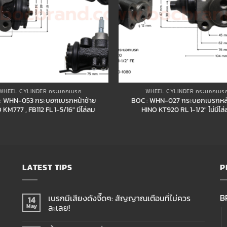
WHEEL CYLINDER กระบอกเบรก
WHEEL CYLINDER กระบอกเบร
: WHN-053 กระบอกเบรกหน้าซ้าย
BOC : WHN-027 กระบอกเบรกหลั
 KM777 , FB112 FL 1-5/16″ มีไล่ลม
HINO KT920 RL 1-1/2″ ไม่มีไล่
LATEST TIPS
P
B
เบรกมีเสียงดังจี๊ดๆ: สัญญาณเตือนที่ไม่ควร
14
ละเลย!
May