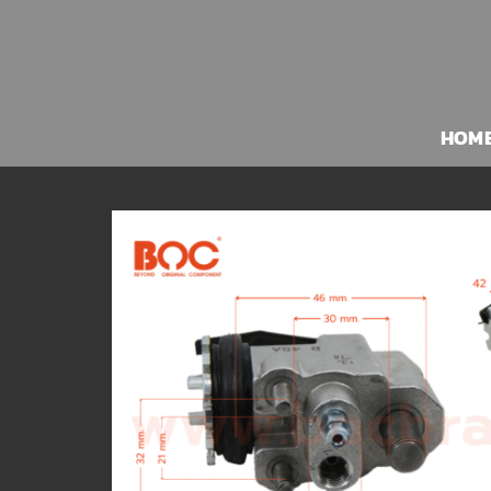
Skip
to
content
HOM