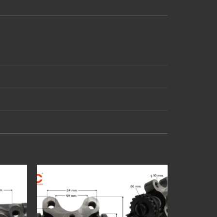
Add to
Add to
wishlist
wishlist