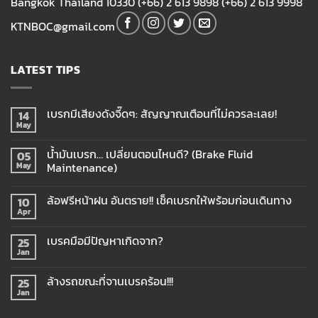
Bangkok Thailand 10330 (+66) 2 613 9898 (+66) 2 613 9998
KTNBOC@gmail.com
LATEST TIPS
เบรกมีเสียงดังจี๊ดๆ: สัญญาณเตือนที่ไม่ควรละเลย!
14
May
น้ำมันเบรก… เปลี่ยนตอนไหนดี? (Brake Fluid
05
Maintenance)
May
ล้อฟรีหน้าฝน อันตราย!! เช็คเบรกให้พร้อมก่อนเดินทาง
10
Apr
เบรคมือมีปัญหาเกิดจาก?
25
Jan
ล้างรถขณะที่จานเบรคร้อน!!!
25
Jan