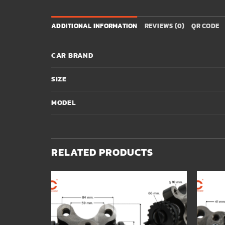
ADDITIONAL INFORMATION
REVIEWS (0)
QR CODE
CAR BRAND
SIZE
MODEL
RELATED PRODUCTS
Add to
Add to
wishlist
wishlist