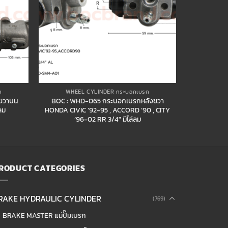
ก
WHEEL CYLINDER กระบอกเบรก
าขวาบน
BOC : WHD-065 กระบอกเบรกหลังขวา
ลม
HONDA CIVIC ’92-95 , ACCORD ’90 , CITY
’96-02 RR 3/4″ มีไล่ลม
RODUCT CATEGORIES
RAKE HYDRAULIC CYLINDER
(769)
BRAKE MASTER แม่ปั๊มเบรก