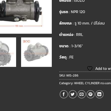
ยี่ห้อรถ
: ISUZU
รุ่นรถ
: NPR 120
ลักษณะ
: รู 10 mm. / มีไล่ลม
ตำแหน่ง
: RRL
ขนาด
: 1-3/16″
วัสดุ
: FE
Add to wi
SKU:
WIS-286
Category:
WHEEL CYLINDER กระบอก