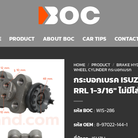
E
PRODUCT
ABOUT BOC
CAR TIPS
CONTAC
HOME
/
PRODUCT
/
BRAKE HYD
WHEEL CYLINDER กระบอกเบรก
กระบอกเบรค ISU
Add to
wishlist
RRL 1-3/16″ ไม่มีไ
รหัส BOC
: WIS-286
รหัส OEM
: 8-97022-144-1