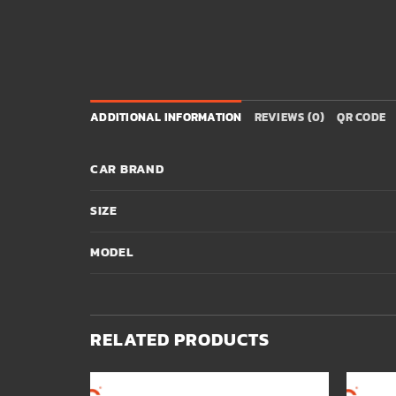
ADDITIONAL INFORMATION
REVIEWS (0)
QR CODE
CAR BRAND
SIZE
MODEL
RELATED PRODUCTS