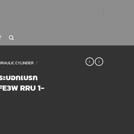
T
RAULIC CYLINDER
/
กระบอกเบรก
FE3W RRU 1-