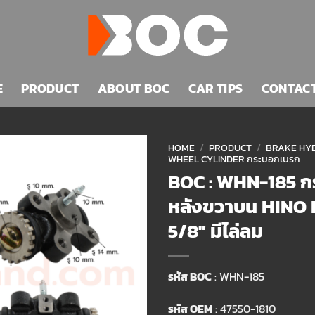
E
PRODUCT
ABOUT BOC
CAR TIPS
CONTAC
HOME
/
PRODUCT
/
BRAKE HYD
WHEEL CYLINDER กระบอกเบรก
BOC : WHN-185 
Add to
wishlist
หลังขวาบน HINO 
5/8″ มีไล่ลม
รหัส BOC
: WHN-185
รหัส OEM
: 47550-1810