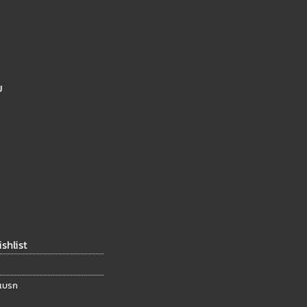
ม
shlist
เบรก