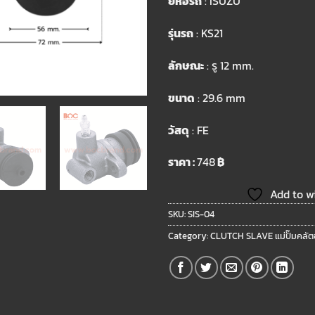
ยี่ห้อรถ
: ISUZU
รุ่นรถ
: KS21
ลักษณะ
: รู 12 mm.
ขนาด
: 29.6 mm
วัสดุ
: FE
ราคา :
748
฿
Add to wi
SKU:
SIS-04
Category:
CLUTCH SLAVE แม่ปั๊มคลัตซ