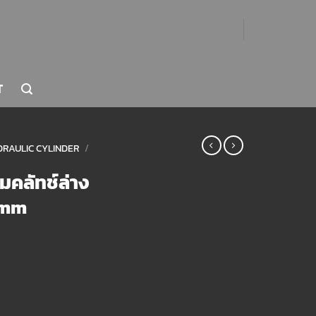
T
RAULIC CYLINDER
/
๊มคลัทช์ล่าง
 mm