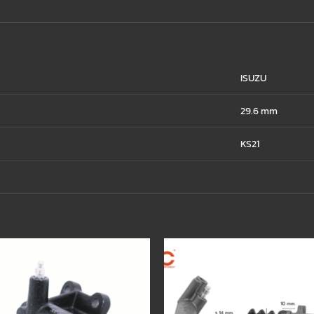
ISUZU
29.6 mm
KS21
Add to
wishlist