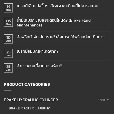
เบรกมีเสียงดังจี๊ดๆ: สัญญาณเตือนที่ไม่ควรละเลย!
14
May
น้ำมันเบรก… เปลี่ยนตอนไหนดี? (Brake Fluid
05
Maintenance)
May
ล้อฟรีหน้าฝน อันตราย!! เช็คเบรกให้พร้อมก่อนเดินทาง
10
Apr
เบรคมือมีปัญหาเกิดจาก?
25
Jan
ล้างรถขณะที่จานเบรคร้อน!!!
25
Jan
PRODUCT CATEGORIES
BRAKE HYDRAULIC CYLINDER
(769)
BRAKE MASTER แม่ปั๊มเบรก