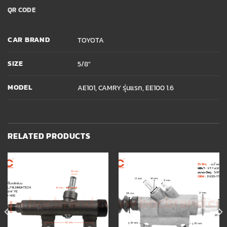
QR CODE
CAR BRAND
TOYOTA
SIZE
5/8"
MODEL
AE101, CAMRY รุ่นแรก, EE100 1.6
RELATED PRODUCTS
Add to
Add to
wishlist
wishlist