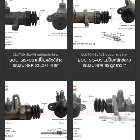
Add to
Add to
wishlist
wishlist
CLUTCH SLAVE แม่ปั๊มคลัตซ์ล่าง
CLUTCH SLAVE แม่ปั๊มคลัตซ์ล่าง
BOC : SIS-08 แม่ปั๊มคลัทช์ล่าง
BOC : SIS-09 แม่ปั๊มคลัทช์ล่าง
ISUZU NKR (OLD) 1-1/16″
ISUZU NPR 115 ตูดยาว 1″
Add to
Add to
wishlist
wishlist