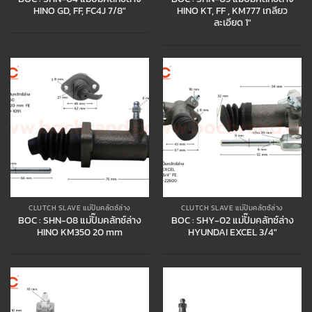
HINO GD, FF, FC4J 7/8″
HINO KT, FF , KM777 เกลียว
ละเอียด 1″
Add to
Add to
wishlist
wishlist
CLUTCH SLAVE แม่ปั๊มคลัตซ์ล่าง
CLUTCH SLAVE แม่ปั๊มคลัตซ์ล่าง
BOC : SHN-08 แม่ปั๊มคลัทช์ล่าง
BOC : SHY-02 แม่ปั๊มคลัทช์ล่าง
HINO KM350 20 mm
HYUNDAI EXCEL 3/4″
Add to
Add to