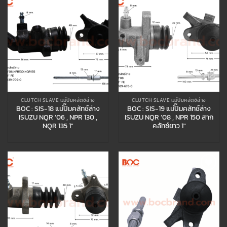
Add to
Add to
wishlist
wishlist
CLUTCH SLAVE แม่ปั๊มคลัตซ์ล่าง
CLUTCH SLAVE แม่ปั๊มคลัตซ์ล่าง
BOC : SIS-18 แม่ปั๊มคลัทช์ล่าง
BOC : SIS-19 แม่ปั๊มคลัทช์ล่าง
ISUZU NQR ’06 , NPR 130 ,
ISUZU NQR ’08 , NPR 150 สาก
NQR 135 1″
คลัทช์ยาว 1″
Add to
Add to
wishlist
wishlist