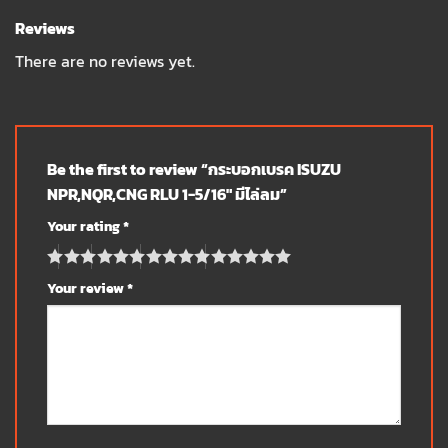
Reviews
There are no reviews yet.
Be the first to review “กระบอกเบรค ISUZU
NPR,NQR,CNG RLU 1-5/16″ มีไล่ลม”
Your rating
*
Your review
*