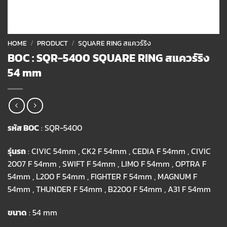
HOME
/
PRODUCT
/
SQUARE RING สแควร์ริง
BOC : SQR-5400 SQUARE RING สแควร์ริง
54 mm
รหัส BOC
: SQR-5400
รุ่นรถ
: CIVIC 54mm , CK2 F 54mm , CEDIA F 54mm , CIVIC
2007 F 54mm , SWIFT F 54mm , LIMO F 54mm , OPTRA F
54mm , L200 F 54mm , FIGHTER F 54mm , MAGNUM F
54mm , THUNDER F 54mm , B2200 F 54mm , A31 F 54mm
ขนาด
: 54 mm