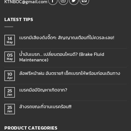
KTNBOC@gmail.com
LATEST TIPS
เบรกมีเสียงดังจี๊ดๆ: สัญญาณเตือนที่ไม่ควรละเลย!
14
May
น้ำมันเบรก… เปลี่ยนตอนไหนดี? (Brake Fluid
05
Maintenance)
May
ล้อฟรีหน้าฝน อันตราย!! เช็คเบรกให้พร้อมก่อนเดินทาง
10
Apr
เบรคมือมีปัญหาเกิดจาก?
25
Jan
ล้างรถขณะที่จานเบรคร้อน!!!
25
Jan
PRODUCT CATEGORIES