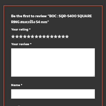
Be the first to review “BOC : SQR-5400 SQUARE
RING สแควร์ริง 54 mm”
Your rating
*
Your review
*
Name
*