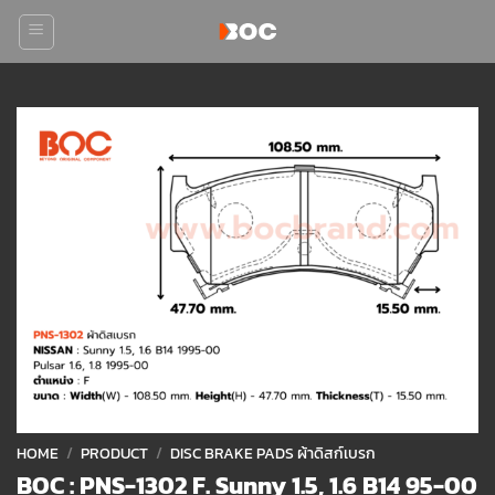
Skip
to
content
Add to
wishlist
HOME
/
PRODUCT
/
DISC BRAKE PADS ผ้าดิสก์เบรก
BOC : PNS-1302 F. Sunny 1.5, 1.6 B14 95-00