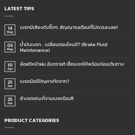
LATEST TIPS
เบรกมีเสียงดังจี๊ดๆ: สัญญาณเตือนที่ไม่ควรละเลย!
14
May
น้ำมันเบรก… เปลี่ยนตอนไหนดี? (Brake Fluid
05
Maintenance)
May
ล้อฟรีหน้าฝน อันตราย!! เช็คเบรกให้พร้อมก่อนเดินทาง
10
Apr
เบรคมือมีปัญหาเกิดจาก?
25
Jan
ล้างรถขณะที่จานเบรคร้อน!!!
25
Jan
PRODUCT CATEGORIES