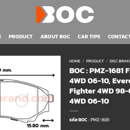
E
PRODUCT
ABOUT BOC
CAR TIPS
CONTAC
HOME
/
PRODUCT
/
DISC BRAKE
BOC : PMZ-1681 F
Add to
4WD 06-10, Evere
wishlist
Fighter 4WD 98-
4WD 06-10
รหัส BOC
: PMZ-1681