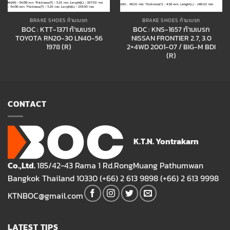
BRAKE SHOES ก้ามเบรก
BRAKE SHOES ก้ามเบรก
BOC : KTT-1371 ก้ามเบรก
BOC : KNS-1657 ก้ามเบรก
TOYOTA RN20-30 LN40-56
NISSAN FRONTIER 2.7, 3.0
1978 (R)
2+4WD 2001-07 / BIG-M BDI
(R)
CONTACT
K.T.N. Yontrakarn
Co.,Ltd.
185/42-43 Rama 1 Rd.RongMuang Pathumwan
Bangkok Thailand 10330 (+66) 2 613 9898 (+66) 2 613 9998
KTNBOC@gmail.com
LATEST TIPS