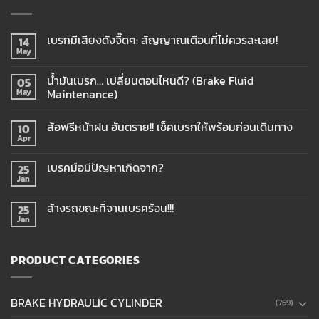
เบรกมีเสียงดังจี๊ดๆ: สัญญาณเตือนที่ไม่ควรละเลย!
14
May
น้ำมันเบรก… เปลี่ยนตอนไหนดี? (Brake Fluid
05
Maintenance)
May
ล้อฟรีหน้าฝน อันตราย!! เช็คเบรกให้พร้อมก่อนเดินทาง
10
Apr
เบรคมือมีปัญหาเกิดจาก?
25
Jan
ล้างรถขณะที่จานเบรคร้อน!!!
25
Jan
PRODUCT CATEGORIES
BRAKE HYDRAULIC CYLINDER
(769)