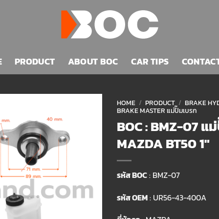
E
PRODUCT
ABOUT BOC
CAR TIPS
CONTAC
HOME
/
PRODUCT
/
BRAKE HYD
BRAKE MASTER แม่ปั๊มเบรก
BOC : BMZ-07 แม่
Add to
wishlist
MAZDA BT50 1″
รหัส BOC
: BMZ-07
รหัส OEM
: UR56-43-400A