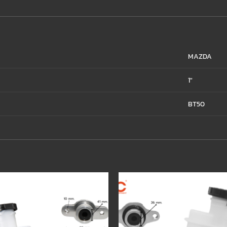
MAZDA
1"
BT50
Add to
wishlist